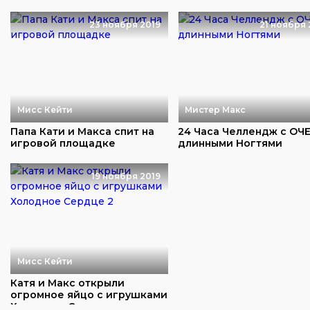
одежды
23 ноября 2019
21 ноября 
Мисс Кейти
Мистер Макс
Папа Кати и Макса спит на
24 Часа Челлендж с ОЧ
игровой площадке
длинными Ногтями
19 ноября 2019
Мисс Кейти
Катя и Макс открыли
огромное яйцо с игрушками
Холодное Сердц...