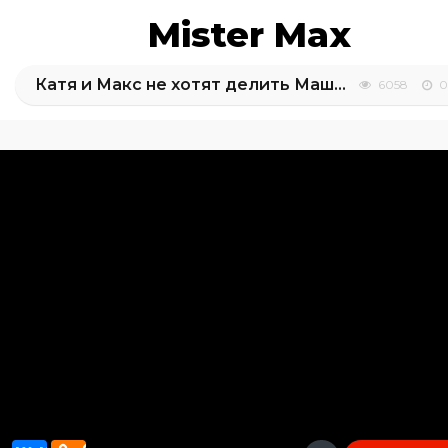
Mister Max
Катя и Макс не хотят делить Машинки и шарики
6058
0