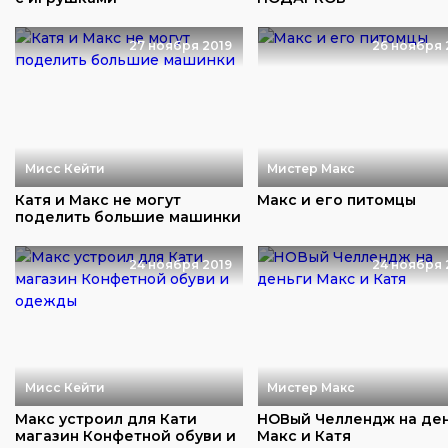
27 ноября 2019
26 ноября 
Мисс Кейти
Мистер Макс
Катя и Макс не могут
Макс и его питомцы
поделить большие машинки
24 ноября 2019
24 ноября 
Мисс Кейти
Мистер Макс
Макс устроил для Кати
НОВый Челлендж на де
магазин Конфетной обуви и
Макс и Катя