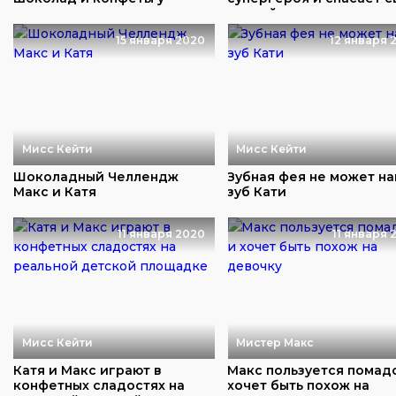
продавца сладос...
друзей
15 января 2020
12 января 
Мисс Кейти
Мисс Кейти
Шоколадный Челлендж
Зубная фея не может н
Макс и Катя
зуб Кати
11 января 2020
11 января 
Мисс Кейти
Мистер Макс
Катя и Макс играют в
Макс пользуется помад
конфетных сладостях на
хочет быть похож на