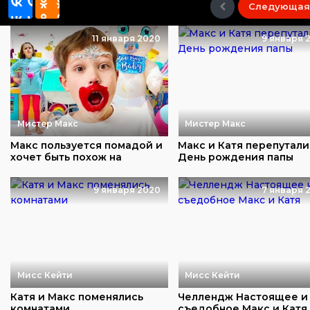
Следующая
11 января 2020
9 января 
Мистер Макс
Мистер Макс
Макс пользуется помадой и
Макс и Катя перепутали
хочет быть похож на
День рождения папы
девочку
9 января 2020
7 января 
Мисс Кейти
Мисс Кейти
Катя и Макс поменялись
Челлендж Настоящее и
комнатами
съедобное Макс и Катя