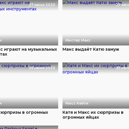
27 июня 2020
27 июн
и
Мистер Макс
кс играют на музыкальных
Макс выдаёт Катю замуж
тах
26 июня 2020
25 ию
и
Мисс Кейти
 сюрпризы в огромных
Катя и Макс их сюрпризы в
огромных яйцах