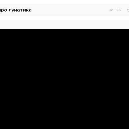
про лунатика
6561