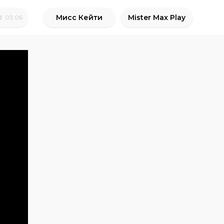
Мисс Кейти
Mister Max Play
03:06