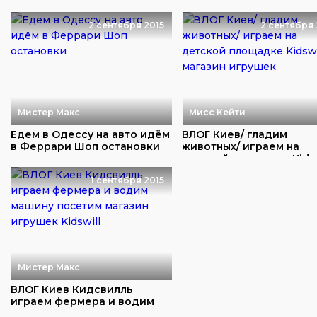
игрушки машинки...
развлечения
2 сентября 2015
2 сентября 
Мистер Макс
Мисс Кейти
Едем в Одессу на авто идём
ВЛОГ Киев/ гладим
в Феррари Шоп остановки
животных/ играем на
детской площадке Kidsw
1 сентября 2015
Мистер Макс
ВЛОГ Киев Кидсвилль
играем фермера и водим
машину посетим ма...