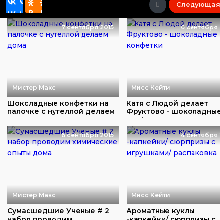
Следующая
7 сентября 2015
6 сентября 
Мистер Макс
Мисс Кейти
Шоколадные конфетки на
Катя с Людой делает
палочке с нутеллой делаем
Фруктово - шоколадны
дома
конфетки
6 сентября 2015
4 сентября 
Мистер Макс
Мисс Кейти
Сумасшедшие Ученые # 2
Ароматные куклы
набор проводим
-капкейки/ сюрпризы с