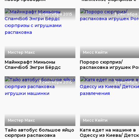
химические опыты дома
игрушками/ распаковка
4 сентября 2015
3 сентября 
Мистер Макс
Мисс Кейти
Майнкрафт Миньоны
Пороро сюрприз/
СпанчБоб Энгри Бёрдс
распаковка игрушек Po
сюрпризы с игрушками ...
3 сентября 2015
2 сентября 
Мистер Макс
Мисс Кейти
Тайо автобус большое яйцо
Катя едет на машине в
сюрприз распаковка
Одессу из Киева/ Детс