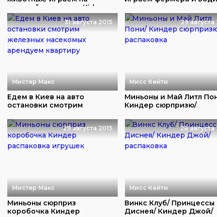
детской площадке Kidsw...
машину посетим ма...
31 августа 2015
29 августа 
Мистер Макс
Мисс Кейти
Едем в Киев на авто
Миньоны и Май Литл По
остановки смотрим
Киндер сюрпризю/
железных насекомых аре...
распаковка
29 августа 2015
28 августа 
Мистер Макс
Мисс Кейти
Миньоны сюрприз
Винкс Клуб/ Принцессы
коробочка Киндер
Диснея/ Киндер Джой/