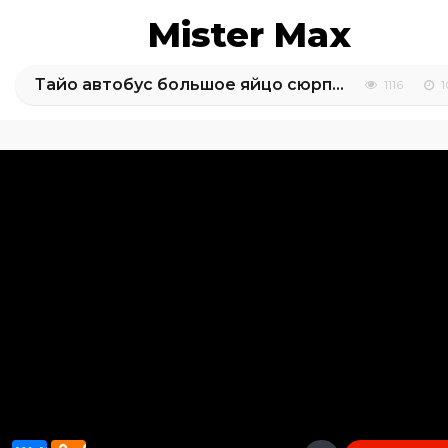
Mister Max
Тайо автобус большое яйцо сюрприз распаковка игрушки машинки
1116
1