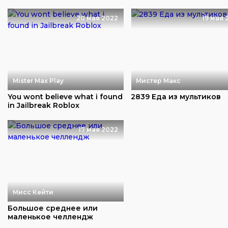
20 мая 2022
19 мая 
Mister Max Play
Мистер Макс
You wont believe what i found
2839 Еда из мультиков
in Jailbreak Roblox
17 мая 2022
Мисс Кейти
Большое среднее или
маленькое челлендж