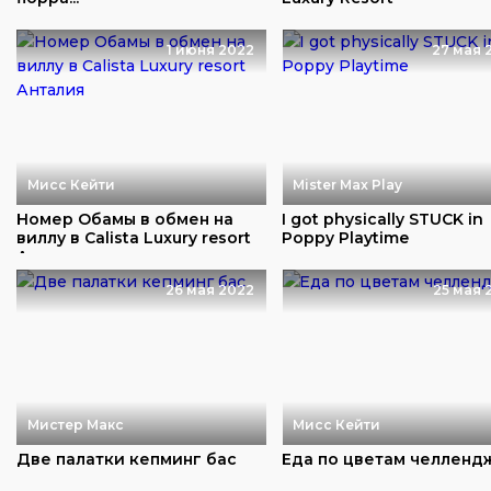
1 июня 2022
27 мая 
Мисс Кейти
Mister Max Play
Номер Обамы в обмен на
I got physically STUCK in
виллу в Calista Luxury resort
Poppy Playtime
Анталия...
26 мая 2022
25 мая 
Мистер Макс
Мисс Кейти
Две палатки кепминг бас
Еда по цветам челленд