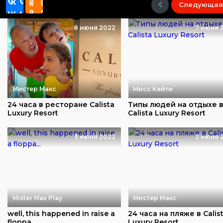
Следующая
8 июня 2022
7 июня 
Мистер Макс
Мисс Кейти
24 часа в ресторане Calista
Типы людей на отдыхе 
Luxury Resort
Calista Luxury Resort
3 июня 2022
2 июня 
Mister Max Play
Мистер Макс
well, this happened in raise a
24 часа на пляже в Calis
floppa...
Luxury Resort