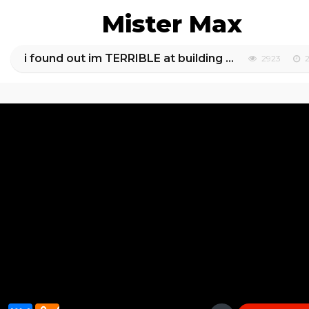
Mister Max
i found out im TERRIBLE at building starecases in Poppy Playtime
2923
2