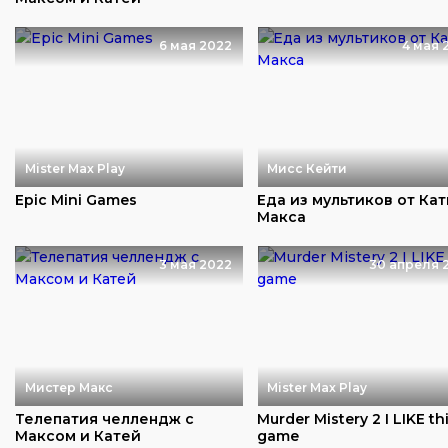
6 мая 2022
4 мая 
Mister Max Play
Мисс Кейти
Epic Mini Games
Еда из мультиков от Кат
Макса
3 мая 2022
30 апреля 
Мистер Макс
Mister Max Play
Телепатия челлендж с
Murder Mistery 2 I LIKE th
Максом и Катей
game