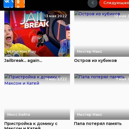
Следующая
13 мая 2022
12 мая 
Mister Max Play
Мистер Макс
Jailbreak... again...
Остров из кубиков
11 мая 2022
7 мая 
Мисс Кейти
Мистер Макс
Пристройка к домику с
Папа потерял память
Максом и Катей