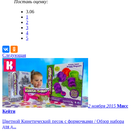
Поставь оценку:
3.06
1
2
3
4
5
Следующая
2 ноября 2015
Мисс
Кейти
Цветной Кинетический песок с формочками / Обзор набора
для д...