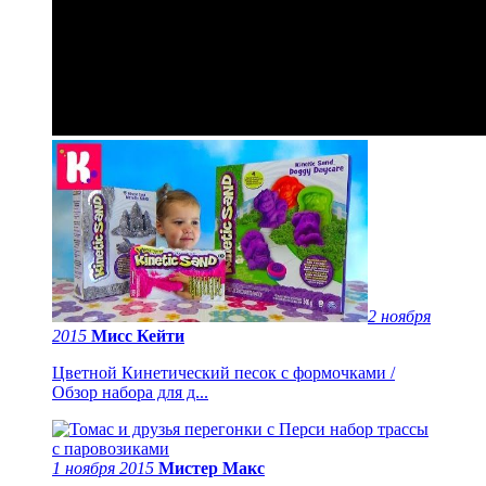
2 ноября
2015
Мисс Кейти
Цветной Кинетический песок с формочками /
Обзор набора для д...
1 ноября 2015
Мистер Макс