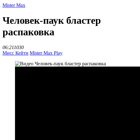
Mister Max
Человек-паук бластер
распаковка
06:21
1030
Мисс Кейти
Mister Max Play