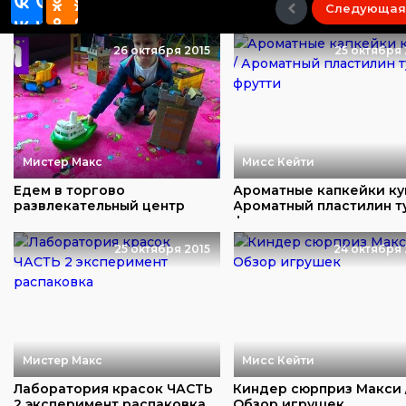
Следующая
26 октября 2015
25 октября 
Мистер Макс
Мисс Кейти
Едем в торгово
Ароматные капкейки кук
развлекательный центр
Ароматный пластилин т
покупаем игрушки играем...
фрутти
25 октября 2015
24 октября 
Мистер Макс
Мисс Кейти
Лаборатория красок ЧАСТЬ
Киндер сюрприз Макси 
2 эксперимент распаковка
Обзор игрушек