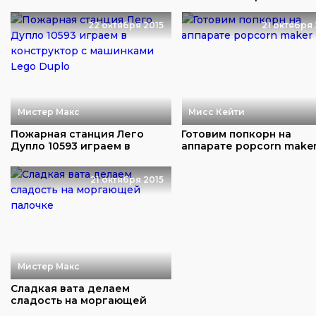
конструктор L...
22 октября 2015
21 октября 
Мистер Макс
Мисс Кейти
Пожарная станция Лего
Готовим попкорн на
Дупло 10593 играем в
аппарате popcorn make
конструктор с маш...
21 октября 2015
Мистер Макс
Сладкая вата делаем
сладость на моргающей
палочке