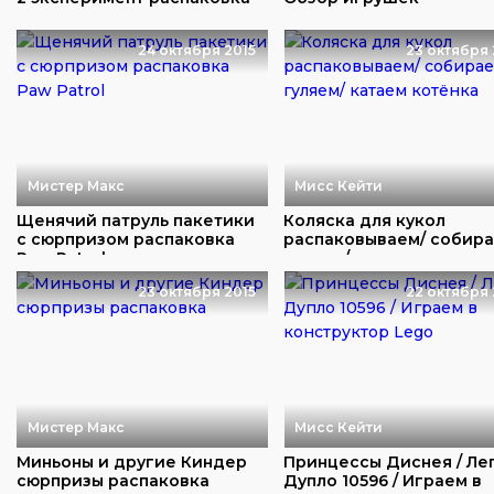
24 октября 2015
23 октября 
Мистер Макс
Мисс Кейти
Щенячий патруль пакетики
Коляска для кукол
с сюрпризом распаковка
распаковываем/ собира
Paw Patrol
гуляем/ катаем ко...
23 октября 2015
22 октября 
Мистер Макс
Мисс Кейти
Миньоны и другие Киндер
Принцессы Диснея / Ле
сюрпризы распаковка
Дупло 10596 / Играем в