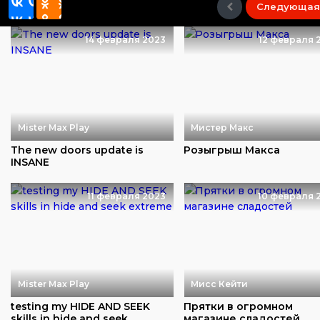
Следующая
14 февраля 2023
12 февраля 
Mister Max Play
Мистер Макс
The new doors update is
Розыгрыш Макса
INSANE
11 февраля 2023
10 февраля 
Mister Max Play
Мисс Кейти
testing my HIDE AND SEEK
Прятки в огромном
skills in hide and seek
магазине сладостей