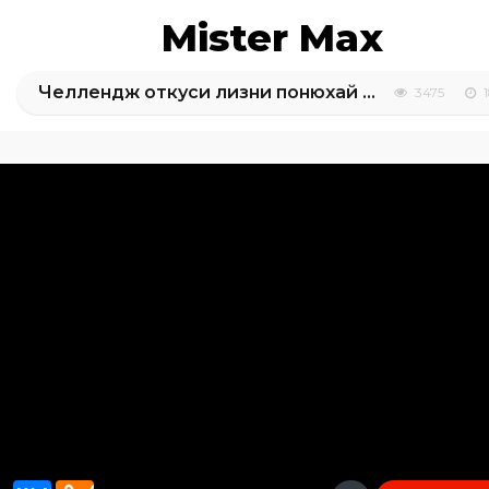
Mister Max
Челлендж откуси лизни понюхай или ничего
3475