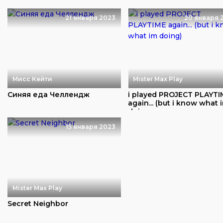
21 января 2023
20 января 
Мисс Кейти
Mister Max Play
Синяя еда Челлендж
i played PROJECT PLAYTI
again... (but i know what 
doing...
15 января 2023
Mister Max Play
Secret Neighbor