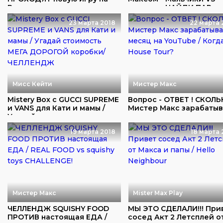
Выживание на вулка...
девочек: НАЙДИ ПАР...
23 марта 2018
22 марта 
Мисс Кейти
Мистер Макс
Mistery Box с GUCCI SUPREME
Вопрос - ОТВЕТ ! СКОЛ
и VANS для Кати и мамы /
Мистер Макс зарабаты
Угадай ...
в месяц на...
19 марта 2018
18 марта 
Мистер Макс
Mister Max Play
ЧЕЛЛЕНДЖ SQUISHY FOOD
МЫ ЭТО СДЕЛАЛИ!!! При
ПРОТИВ настоящая ЕДА /
сосед Акт 2 Летсплей о