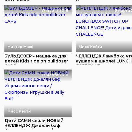
REAL FOOD vs sq...
Макса и пап...
17 марта 2018
16 марта 
Мистер Макс
Мисс Кейти
БУЛЬДОЗЕР - машинка для
ЧЕЛЛЕНДЖ Ланчбокс чт
детей Kids ride on bulldozer
кушаем в школе! LUNC
CARS
SWITCH UP...
13 марта 2018
Мисс Кейти
Дети САМИ сняли НОВЫЙ
ЧЕЛЛЕНДЖ Джелли баф
Ищем личные вещи /...