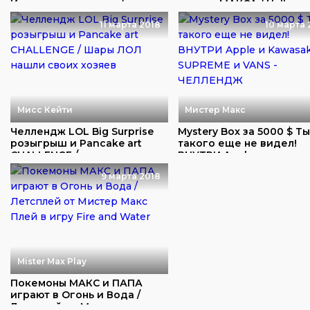
Ищем личные вещи /...
против МАКСА / Hello ...
11 марта 2018
10 марта 
Мисс Кейти
Мистер Макс
Челлендж LOL Big Surprise
Mystery Box за 5000 $ Т
розыгрыш и Pancake art
такого еще не видел!
CHALLENGE /...
ВНУТРИ Apple и...
9 марта 2018
Mister Max Play
Покемоны МАКС и ПАПА
играют в Огонь и Вода /
Летсплей от Мис...