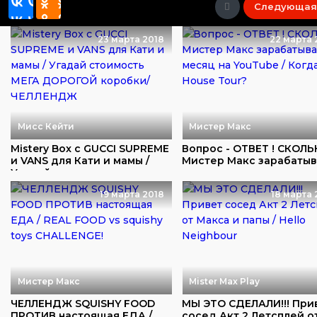
Следующая
23 марта 2018
22 марта 
Мисс Кейти
Мистер Макс
Mistery Box с GUCCI SUPREME
Вопрос - ОТВЕТ ! СКОЛ
и VANS для Кати и мамы /
Мистер Макс зарабаты
Угадай ...
в месяц на...
19 марта 2018
18 марта 
Мистер Макс
Mister Max Play
ЧЕЛЛЕНДЖ SQUISHY FOOD
МЫ ЭТО СДЕЛАЛИ!!! При
ПРОТИВ настоящая ЕДА /
сосед Акт 2 Летсплей о