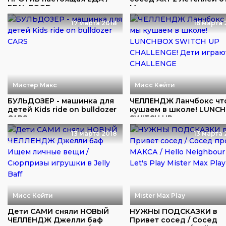
REAL FOOD vs sq...
Макса и пап...
17 марта 2018
16 марта 
Мистер Макс
Мисс Кейти
БУЛЬДОЗЕР - машинка для
ЧЕЛЛЕНДЖ Ланчбокс чт
детей Kids ride on bulldozer
кушаем в школе! LUNC
CARS
SWITCH UP...
13 марта 2018
13 марта 
Мисс Кейти
Mister Max Play
Дети САМИ сняли НОВЫЙ
НУЖНЫ ПОДСКАЗКИ в
ЧЕЛЛЕНДЖ Джелли баф
Привет сосед / Сосед