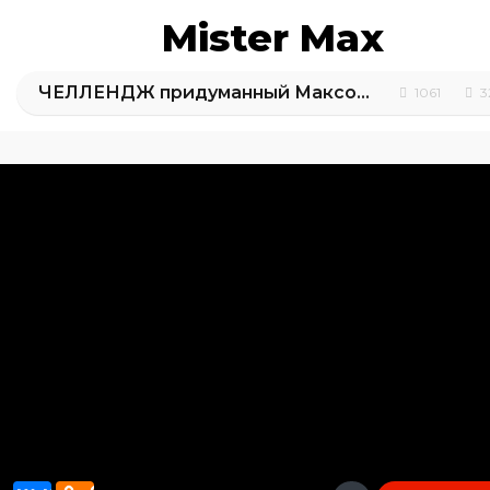
Mister Max
ЧЕЛЛЕНДЖ придуманный Максом - Мальчики VS девочек: НАЙДИ ПАРУ / ШПИОНСКИЕ вещи / Challenge 2018
1061
3