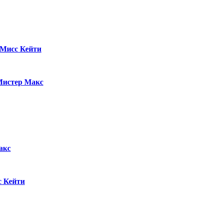
Мисс Кейти
истер Макс
акс
 Кейти