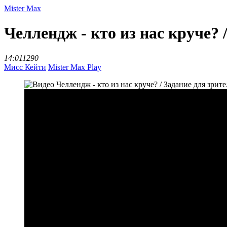
Mister Max
Челлендж - кто из нас круче? 
14:01
1290
Мисс Кейти
Mister Max Play