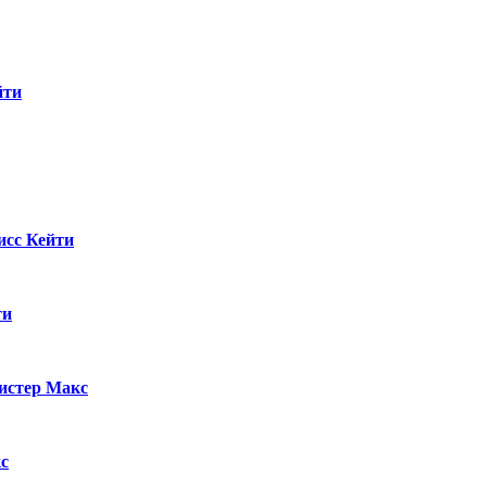
йти
сс Кейти
ти
истер Макс
с