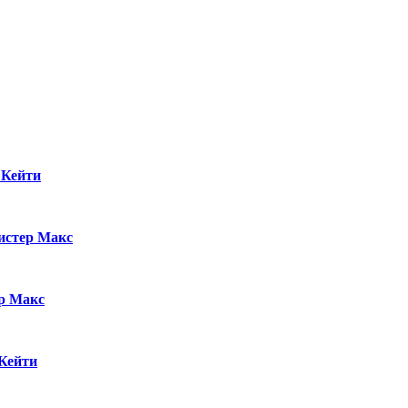
 Кейти
стер Макс
р Макс
Кейти