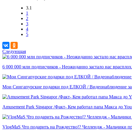
3.1
1
2
3
4
5
Следующая
6 000 000 млн подписчиков - Неожиданно застало нас врасплох..
Мои Сингапурские подарки под ЕЛКОЙ / Видеонаблюдение зас
Amusement Park Singapor /Факт- Кем работал папа Макса до You.
VlogMaS Что подарить на Рождество!? Челлендж - Мальчики про