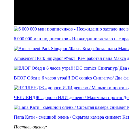
6 000 000 млн подписчиков - Неожиданно застало нас врас
Amusement Park Singapor /Факт- Кем работал папа Макса д
ВЛОГ Обед в 6 часов утра!!! DC comics Сингапур/ Два факт
ЧЕЛЛЕНДЖ - дорого ИЛИ дешево / Мальчики против Дево
Папа Кати - смешной олень / Скрытая камера снимает Кат
Поставь оценку: