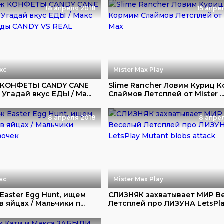
18 апреля 2018
15 апре
кс
Mister Max Play
 КОНФЕТЫ CANDY CANE
Slime Rancher Ловим Куриц 
 Угадай вкус ЕДЫ / Ма...
Слаймов Летсплей от Mister ..
8 апреля 2018
8 апре
кс
Mister Max Play
Easter Egg Hunt, ищем
СЛИЗНЯК захватывает МИР В
 яйцах / Мальчики п...
Летсплей про ЛИЗУНА LetsPlay