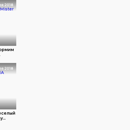
ля 2018
Кормим
.
ля 2018
еселый
...