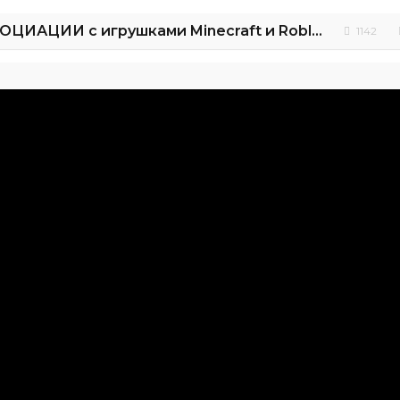
ЧЕЛЛЕНДЖ АССОЦИАЦИИ с игрушками Minecraft и Roblox . Telepathy CHALLENGE
1142