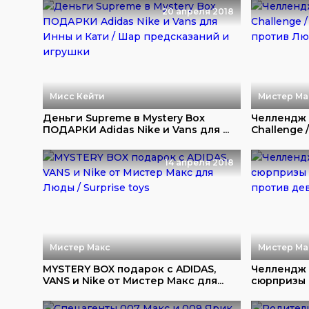
20 апреля 2018
Мисс Кейти
Мистер Ма
Деньги Supreme в Mystery Box
Челлендж
ПОДАРКИ Adidas Nike и Vans для ...
Challenge /
14 апреля 2018
Мистер Макс
Мистер Ма
MYSTERY BOX подарок с ADIDAS,
Челлендж 
VANS и Nike от Мистер Макс для...
сюрпризы в