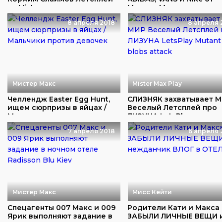
от Mister ...
Мистер Макс для...
8 апреля 2018
8 апреля 
Мистер Макс
Mister Max Play
Челлендж Easter Egg Hunt,
СЛИЗНЯК захватывает 
ищем сюрпризы в яйцах /
Веселый Летсплей про
Мальчики п...
ЛИЗУНА LetsPlay...
7 апреля 2018
6 апреля 
Мистер Макс
Мисс Кейти
Спецагенты 007 Макс и 009
Родители Кати и Макса
Ярик выполняют задание в
ЗАБЫЛИ ЛИЧНЫЕ ВЕЩИ 