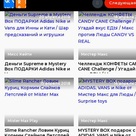
Следующая
20 апреля 2018
18 апреля 
Мисс Кейти
Мистер Макс
Деньги Supreme в Mystery
Челлендж КОНФЕТЫ CA
Box ПОДАРКИ Adidas Nike и
CANE Challenge / Угадай
Vans для ...
вкус ЕДЫ / Ма...
15 апреля 2018
14 апреля 
Mister Max Play
Мистер Макс
Slime Rancher Ловим Куриц
MYSTERY BOX подарок с
Кормим Слаймов Летсплей
ADIDAS, VANS и Nike от