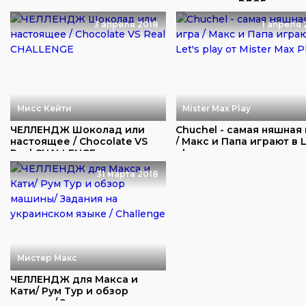
ночном от...
нежданчик ВЛОГ в ...
3 апреля 2018
1 апреля 
Мисс Кейти
Mister Max Play
ЧЕЛЛЕНДЖ Шоколад или
Chuchel - самая няшная
настоящее / Chocolate VS
/ Макс и Папа играют в L
Real CHALLENGE...
pla...
31 марта 2018
Мистер Макс
ЧЕЛЛЕНДЖ для Макса и
Кати/ Рум Тур и обзор
машины/ Задания н...