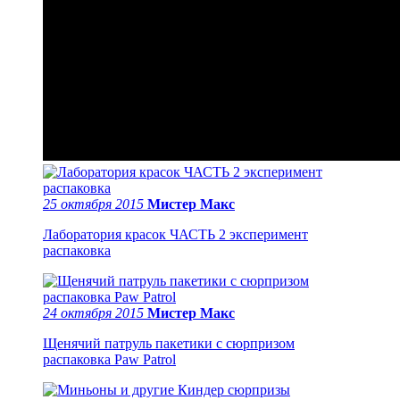
25 октября 2015
Мистер Макс
Лаборатория красок ЧАСТЬ 2 эксперимент
распаковка
24 октября 2015
Мистер Макс
Щенячий патруль пакетики с сюрпризом
распаковка Paw Patrol