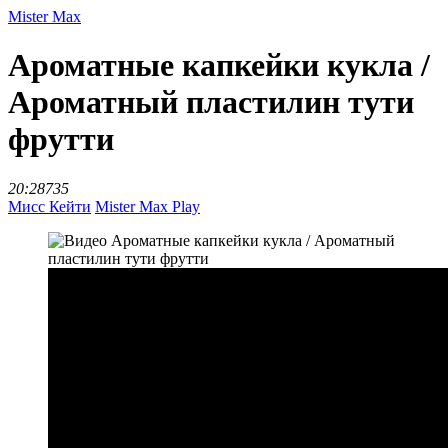
Mister Max
Ароматные капкейки кукла /
Ароматный пластилин тути
фрутти
20:28
735
Мисс Кейти
Mister Max Play