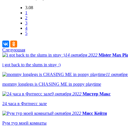
3.08
1
2
3
4
5
Следующая
14 октября 2022
Mister Max Pl
i got back to the slums in stray :)
11 октября
mommy longlegs is CHASING ME in poppy playtime
9 октября 2022
Мистер Макс
24 часа в Фитнесс зале
8 октября 2022
Мисс Кейти
Рум тур моей комнаты