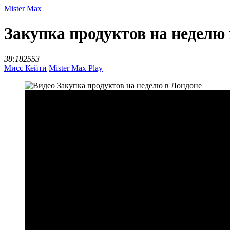
Mister Max
Закупка продуктов на неделю
38:18
2553
Мисс Кейти
Mister Max Play