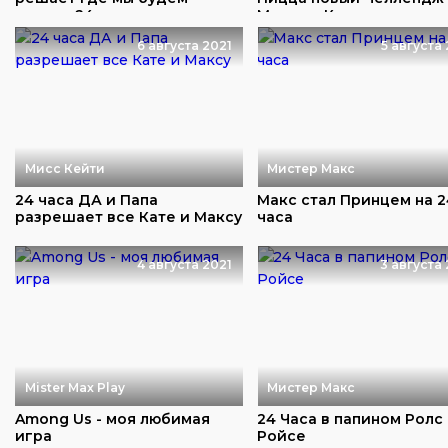
кушать 24 часа
Макса и Кати
6 августа 2021
5 августа
Мисс Кейти
Мистер Макс
24 часа ДА и Папа
Макс стал Принцем на 2
разрешает все Кате и Максу
часа
4 августа 2021
3 августа 
Mister Max Play
Мистер Макс
Among Us - моя любимая
24 Часа в папином Ролс
игра
Ройсе