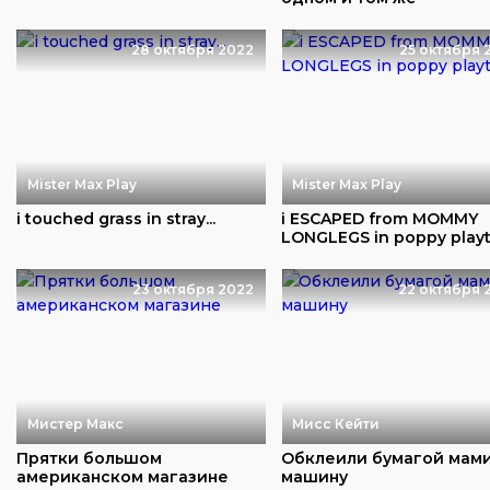
аттракционе
28 октября 2022
25 октября 
Mister Max Play
Mister Max Play
i touched grass in stray...
i ESCAPED from MOMMY
LONGLEGS in poppy play
23 октября 2022
22 октября 
Мистер Макс
Мисс Кейти
Прятки большом
Обклеили бумагой мам
американском магазине
машину