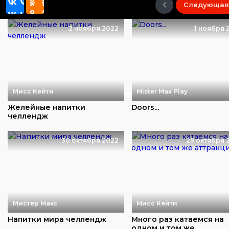
Следующая
2 ноября 2022
1 ноября 
Мисс Кейти
Mister Max Play
Желейные напитки
Doors...
челлендж
30 октября 2022
29 октября 
Мистер Макс
Мисс Кейти
Напитки мира челлендж
Много раз катаемся на
одном и том же