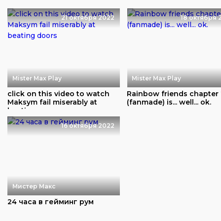
21 октября 2022
18 октября 
Mister Max Play
Mister Max Play
click on this video to watch
Rainbow friends chapter
Maksym fail miserably at
(fanmade) is... well... ok.
beatin...
16 октября 2022
Мистер Макс
24 часа в гейминг рум