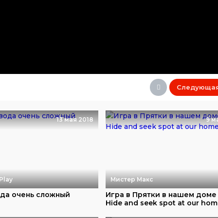
Следующа
13 мая 2018
9 м
Play
Мистер Макс
ода очень сложный
Игра в Прятки в нашем доме
Hide and seek spot at our hom.