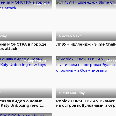
6 мая 2018
2 м
Play
Мистер Макс
ния МОНСТРА в городе
ЛИЗУН чЕллендж - Slime Chal
bs attack
29 апреля 2018
29 апре
и
Mister Max Play
 сняла видео о новых
Roblox CURSED ISLANDS выж
Katy Unboxing new t...
на островах Вулканами и огро