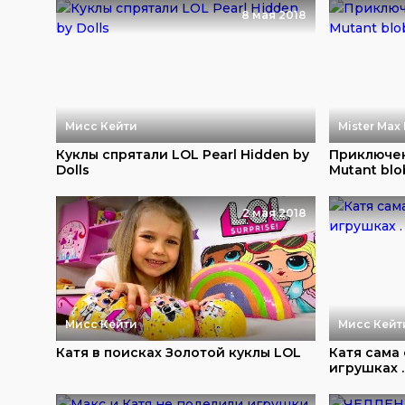
8 мая 2018
Мисс Кейти
Mister Max 
Куклы спрятали LOL Pearl Hidden by
Приключе
Dolls
Mutant blo
2 мая 2018
Мисс Кейти
Мисс Кейт
Катя в поисках Золотой куклы LOL
Катя сама
игрушках . 