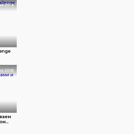
ая 2018
lenge
ля 2018
иваем
м...