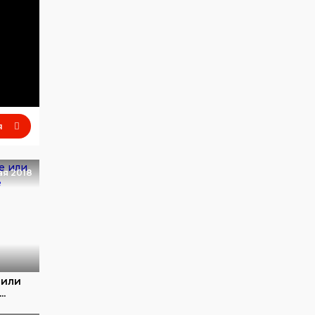
я
ая 2018
 или
..