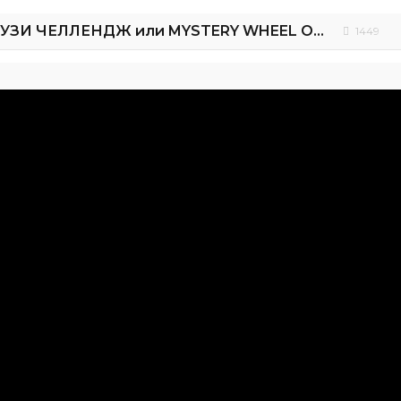
ТОРТ против СМУЗИ ЧЕЛЛЕНДЖ или MYSTERY WHEEL OF Cake VS Smoothie CHALLENGE
1449