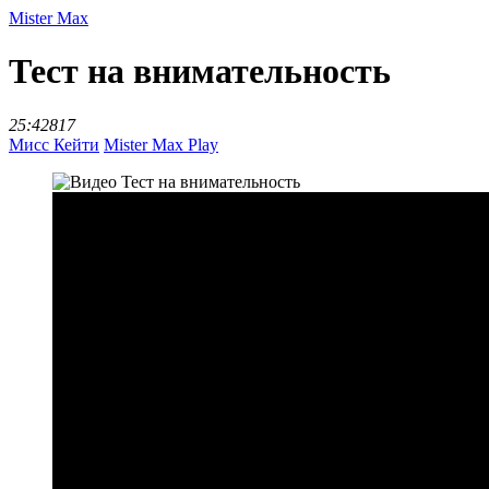
Mister Max
Тест на внимательность
25:42
817
Мисс Кейти
Mister Max Play