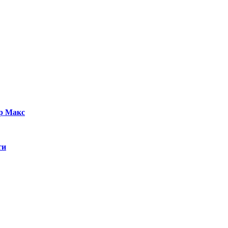
р Макс
ти