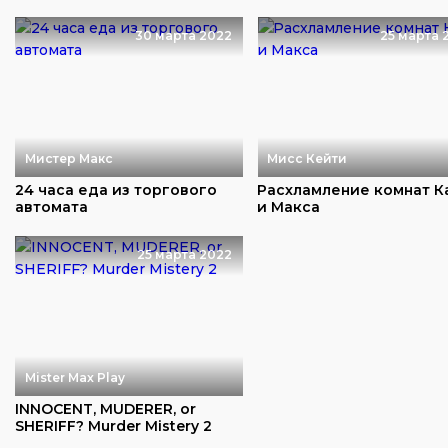
30 марта 2022
25 марта 
Мистер Макс
Мисс Кейти
24 часа еда из торгового
Расхламление комнат К
автомата
и Макса
25 марта 2022
Mister Max Play
INNOCENT, MUDERER, or
SHERIFF? Murder Mistery 2