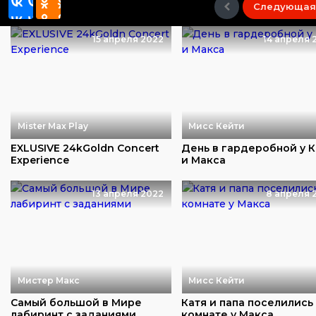
Следующая
15 апреля 2022
14 апреля 
Mister Max Play
Мисс Кейти
EXLUSIVE 24kGoldn Concert
День в гардеробной у 
Experience
и Макса
13 апреля 2022
8 апреля 
Мистер Макс
Мисс Кейти
Самый большой в Мире
Катя и папа поселились
лабиринт с заданиями
комнате у Макса