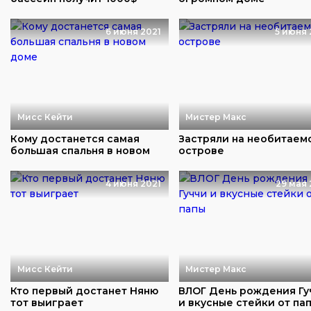
6 июня 2021
5 июня 
Мисс Кейти
Мистер Макс
Кому достанется самая
Застряли на необитаем
большая спальня в новом
острове
доме
4 июня 2021
29 мая 
Мисс Кейти
Мистер Макс
Кто первый достанет Няню
ВЛОГ День рождения Гу
тот выиграет
и вкусные стейки от па