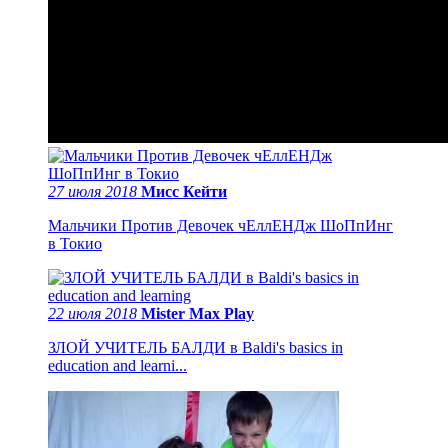
27 июля 2018
Мисс Кейти
Мальчики Против Девочек чЕллЕНДж ШоПпИнг
в Токио
22 июля 2018
Mister Max Play
ЗЛОЙ УЧИТЕЛЬ БАЛДИ в Baldi's basics in
education and learni...