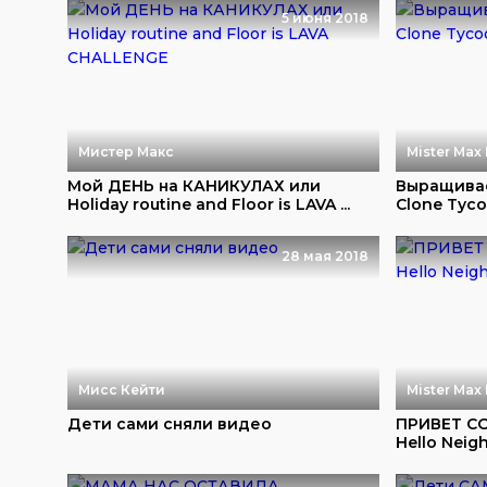
5 июня 2018
Мистер Макс
Mister Max 
Мой ДЕНЬ на КАНИКУЛАХ или
Выращивае
Holiday routine and Floor is LAVA ...
Clone Tyc
28 мая 2018
Мисс Кейти
Mister Max 
Дети сами сняли видео
ПРИВЕТ СОС
Hello Neigh