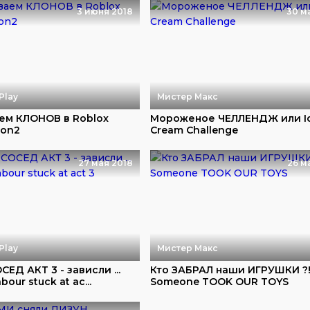
3 июня 2018
30 м
Play
Мистер Макс
м КЛОНОВ в Roblox
Мороженое ЧЕЛЛЕНДЖ или I
oon2
Cream Challenge
27 мая 2018
26 м
Play
Мистер Макс
ЕД АКТ 3 - зависли ...
Кто ЗАБРАЛ наши ИГРУШКИ ?!
bour stuck at ac...
Someone TOOK OUR TOYS