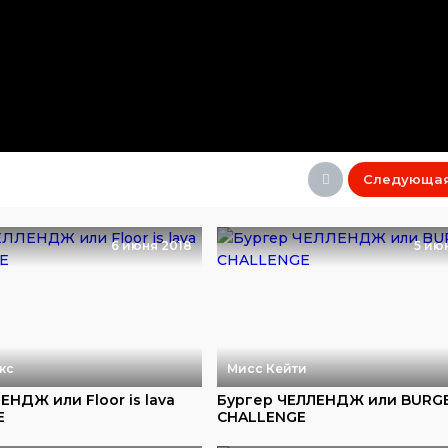
Следующа
6 июня 2018
5 ию
кс
Мисс Кейти
НДЖ или Floor is lava
Бургер ЧЕЛЛЕНДЖ или BURG
E
CHALLENGE