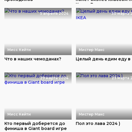
Коста Рику
5 апреля 2024
30 марта 
Мисс Кейти
Мистер Макс
Что в наших чемоданах?
Целый день едим еду в 
29 марта 2024
23 марта 
Мисс Кейти
Мистер Макс
Кто первый доберется до
Пол это лава 2024 )
финиша в Giant board игре