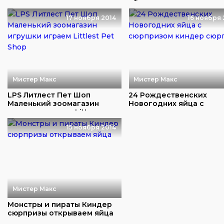
самосвал погрузчик...
обзор игруше...
17 ноября 2014
16 ноября 
Мистер Макс
Мистер Макс
LPS Литлест Пет Шоп
24 Рождественских
Маленький зоомагазин
Новогодних яйца с
игрушки играем Litt...
сюрпризом киндер
сюрприз...
15 ноября 2014
Мистер Макс
Монстры и пираты Киндер
сюрпризы открываем яйца