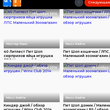
Следующая
19 ноября 2014
19 ноября 
Мистер Макс
Мисс Кейти
40 Литлест Пет Шоп
Пет Шоп кошечки / ЛПC 
сюрпризов яйца игрушка
Маленький зоомагазин 
ЛПС Маленький Зоом...
обзор игрушек...
19 ноября 2014
18 ноября 
Мисс Кейти
Мисс Кейти
Киндер джой / обзор
Пет Шоп домик / Мален
игрушек / Winx Club 2014
зоомагазин LPS / обзор