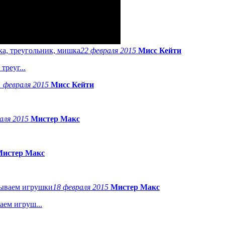
22 февраля 2015
Мисс Кейти
треуг...
1 февраля 2015
Мисс Кейти
аля 2015
Мистер Макс
истер Макс
18 февраля 2015
Мистер Макс
ем игруш...