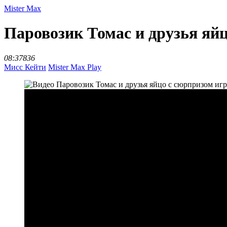
Mister Max
Паровозик Томас и друзья яй
08:37
836
Мисс Кейти
Mister Max Play