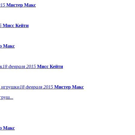
015
Мистер Макс
15
Мисс Кейти
р Макс
18 февраля 2015
Мисс Кейти
18 февраля 2015
Мистер Макс
руш...
р Макс