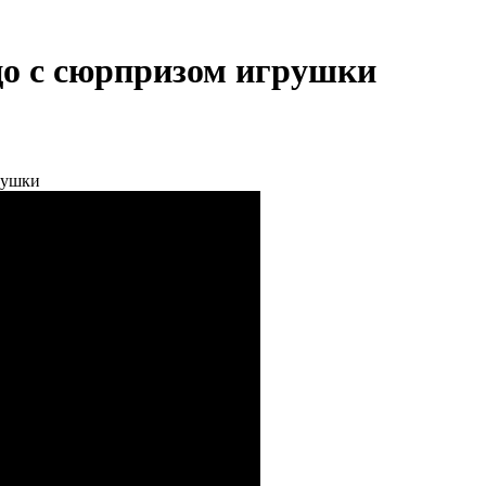
цо с сюрпризом игрушки