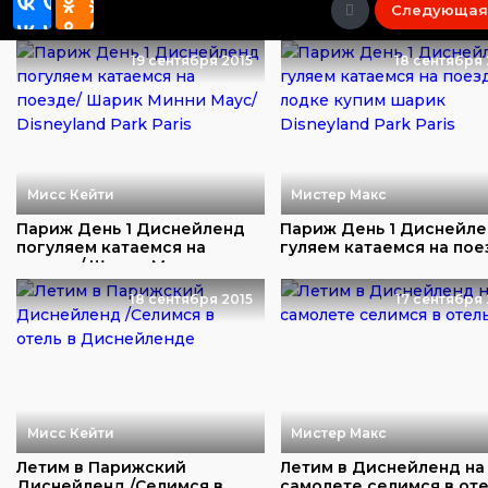
Следующая
19 сентября 2015
18 сентября 
Мисс Кейти
Мистер Макс
Париж День 1 Диснейленд
Париж День 1 Диснейл
погуляем катаемся на
гуляем катаемся на по
поезде/ Шарик М...
и лодке ку...
18 сентября 2015
17 сентября 
Мисс Кейти
Мистер Макс
Летим в Парижский
Летим в Диснейленд на
Диснейленд /Селимся в
самолете селимся в от