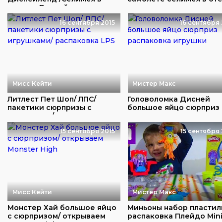
отель в Диснейленде
16 сентября 2015
16 сентября 
Мисс Кейти
Мистер Макс
Литлест Пет Шоп/ ЛПС/
Головоломка Дисней
пакетики сюрпризы с
большое яйцо сюрприз
игрушками/ распако...
распаковка игрушки
15 сентября 2015
15 сентября 
Мисс Кейти
Мистер Макс
Монстер Хай большое яйцо
Миньоны набор пластил
с сюрпризом/ открываем
распаковка Плейдо Min