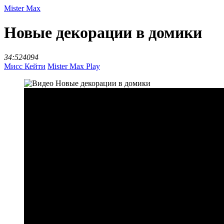
Mister Max
Новые декорации в домики
34:52
4094
Мисс Кейти
Mister Max Play