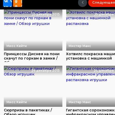
Следующая
25 декабря 2015
25 декабря 
Мисс Кейти
Мистер Макс
Принцессы Диснея на пони
Хотвилс покраска маш
скачут по горкам в замке /
установка с машинкой
Обзор иг...
распаковка
24 декабря 2015
24 декабря 
Мисс Кейти
Мистер Макс
Сюрпризы в пакетиках /
Гигантская сороконожк
Обзор игрушек
инфракрасном управле