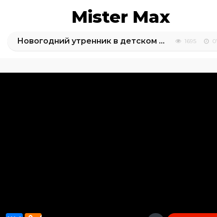
Mister Max
Новогодний утренник в детском саду c Дедом Морозом, конфетой и гигантским питоном
1695
0