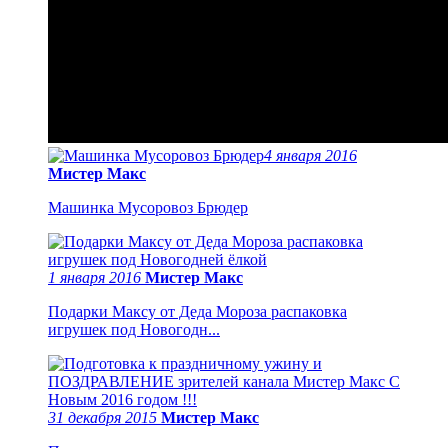
4 января 2016
Мистер Макс
Машинка Мусоровоз Брюдер
1 января 2016
Мистер Макс
Подарки Максу от Деда Мороза распаковка
игрушек под Новогодн...
31 декабря 2015
Мистер Макс