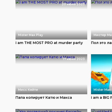
20 июня 2023
Mister Max Play
Мистер Ма
i am THE MOST PRO at murder party
Пол это ла
17 июня 2023
Мисс Кейти
Mister Max 
Папа копирует Катю и Макса
i am a BIG 