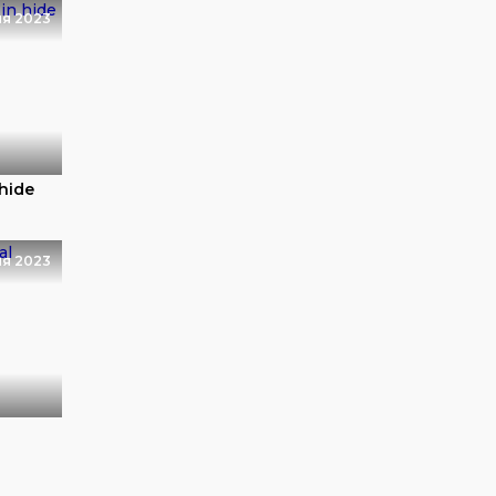
ня 2023
hide
ня 2023