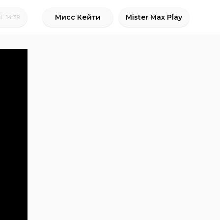
Мисс Кейти
Mister Max Play
14:39