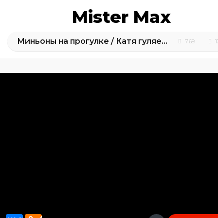
Mister Max
Миньоны на прогулке / Катя гуляет с миньоном на детской площадке и в кафе
769
1