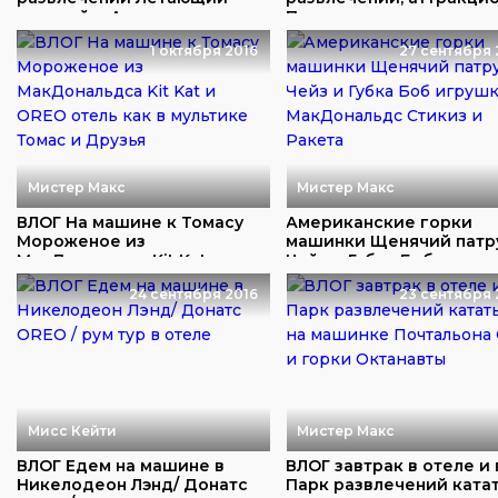
трамвай и Американ...
Паровоз...
1 октября 2016
27 сентября 
Мистер Макс
Мистер Макс
ВЛОГ На машине к Томасу
Американские горки
Мороженое из
машинки Щенячий патр
МакДональдса Kit Kat и ...
Чейз и Губка Боб ...
24 сентября 2016
23 сентября 
Мисс Кейти
Мистер Макс
ВЛОГ Едем на машине в
ВЛОГ завтрак в отеле и 
Никелодеон Лэнд/ Донатс
Парк развлечений ката