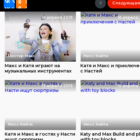
Следующая
16 апреля 2019
16 апреля 
Мистер Макс
Мисс Кейти
Макс и Катя играют на
Катя и Макс и приключ
музыкальных инструментах
с Настей
13 апреля 2019
10 апреля 
Мисс Кейти
Мисс Кейти
Катя и Макс в гостях у Насти
Katy and Max Build and p
ищут сюрпризы
with toy blocks