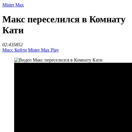
Mister Max
Макс переселился в Комнату
Кати
02:43
5852
Мисс Кейти
Mister Max Play