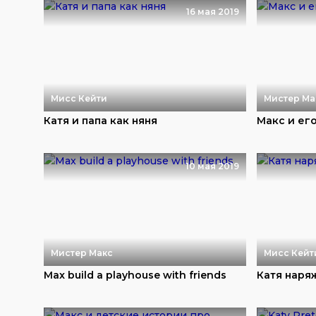
16 мая 2019
Мисс Кейти
Мистер Ма
Катя и папа как няня
Макс и ег
10 мая 2019
Мистер Макс
Мисс Кейт
Max build a playhouse with friends
Катя наря