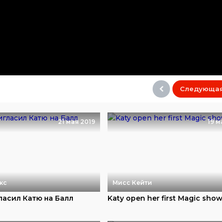
Следующа
21 мая 2019
19 м
кс
Мисс Кейти
ласил Катю на Балл
Katy open her first Magic sho