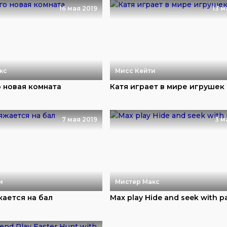
16 мая 2019
13 м
кс
Мисс Кейти
о новая комната
Катя играет в мире игрушек
7 мая 2019
3 м
и
Мистер Макс
жается на бал
Max play Hide and seek with p