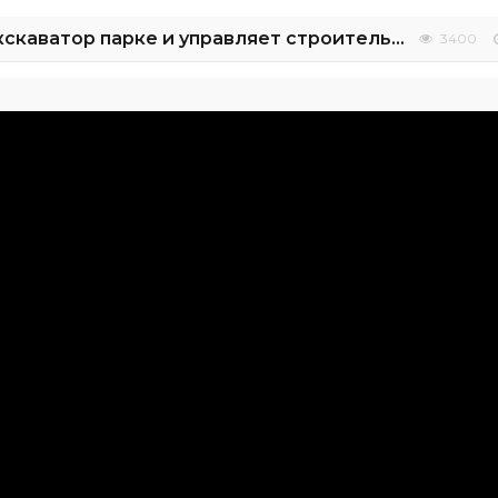
Макс играет в Экскаватор парке и управляет строительными машинами
3400