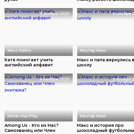
шары
5 ноября 2020
5 ноября 
Мисс Кейти
Мистер Макс
Катя помогает учить
Макс и папа вернулись 
английский алфавит
школу
4 ноября 2020
3 ноября 
Mister Max Play
Мистер Макс
Among Us - Кто из Нас?
Макс и история про
Самозванец или Член
шоколадный футбольн