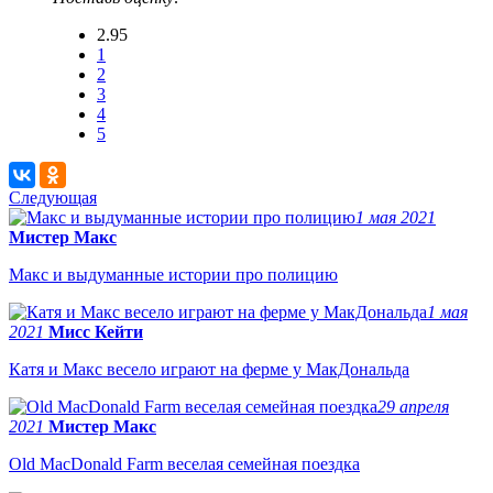
2.95
1
2
3
4
5
Следующая
1 мая 2021
Мистер Макс
Макс и выдуманные истории про полицию
1 мая
2021
Мисс Кейти
Катя и Макс весело играют на ферме у МакДональда
29 апреля
2021
Мистер Макс
Old MacDonald Farm веселая семейная поездка