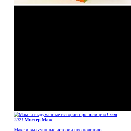
1 мая
2021
Мистер Макс
Макс и выдуманные истории про полицию