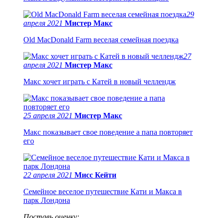
29
апреля 2021
Мистер Макс
Old MacDonald Farm веселая семейная поездка
27
апреля 2021
Мистер Макс
Макс хочет играть с Катей в новый челлендж
25 апреля 2021
Мистер Макс
Макс показывает свое поведение а папа повторяет
его
22 апреля 2021
Мисс Кейти
Семейное веселое путешествие Кати и Макса в
парк Лондона
Поставь оценку: