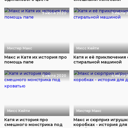
5 июля 2020
5 июля 
Мистер Макс
Мисс Кейти
Макс и Катя их история про
Катя и её приключения 
помощь папе
стиральной машиной
4 июля 2020
4 июля 
Мисс Кейти
Мистер Макс
Катя и история про
Макс и сюрприз игрушк
смешного монстрика под
коробках - история для