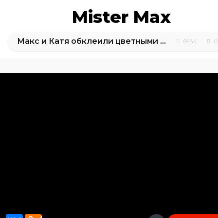
Mister Max
Макс и Катя обклеили цветными наклейками машину папы
6934
0