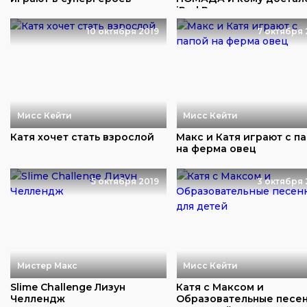
iPad Pro
10 октября 2019
7 октября 
Мисс Кейти
Мисс Кейти
Катя хочет стать взрослой
Макс и Катя играют с п
на ферма овец
5 октября 2019
3 октября 
Мистер Макс
Мисс Кейти
Slime Challenge Лизун
Катя с Максом и
Челлендж
Образовательные песе