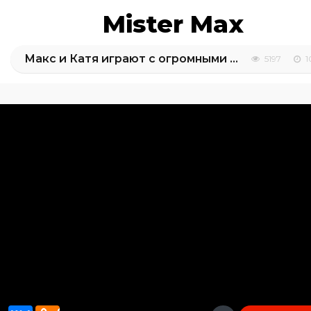
Mister Max
Макс и Катя играют с огромными сюрприз яйцами Барби и Звездные Войны
5197
1