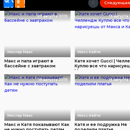
Следующая
20 августа 2019
19 августа
Мистер Макс
Мисс Кейти
Макс и папа играют в
Катя хочет Gucci | Челл
бассейне с завтраком
Куплю все что нарисуеш
Макса...
16 августа 2019
16 августа
Мистер Макс
Мисс Кейти
Макс и Катя показывают Как
Катя и ее подружка Не
не нужно поступать детям
поделили платья