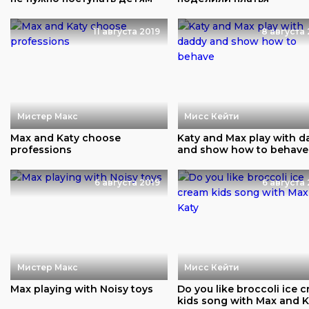
11 августа 2019
8 августа 
Мистер Макс
Мисс Кейти
Max and Katy choose
Katy and Max play with 
professions
and show how to behave
6 августа 2019
6 августа 
Мистер Макс
Мисс Кейти
Max playing with Noisy toys
Do you like broccoli ice 
kids song with Max and K