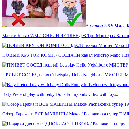
5 марта 2018
Мисс 
Макс и Катя САМИ СНЯЛИ ЧЕЛЛЕНДЖ Три Маркера / Катя пр
НОВЫЙ КРУТОЙ КОМП / СОЗДАЛИ канал Мистер Макс Плэй
ПРИВЕТ СОСЕД первый Letsplay Hello Neighbor с МИСТЕР МА
Katy Pretend play with baby Dolls Funny kids video with toys...
Обзор Гаража и ВСЕ МАШИНЫ Макса/ Распаковка супер ТАЧКИ