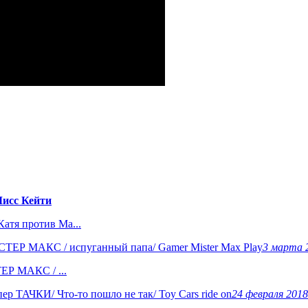
исс Кейти
тя против Ма...
3 марта 
ЕР МАКС / ...
24 февраля 201