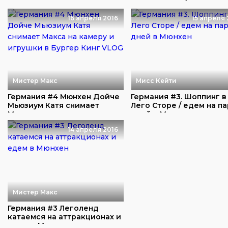
пузыри ру...
мороженное / игруш...
16 апреля 2016
15 апреля 
Мистер Макс
Мисс Кейти
Германия #4 Мюнхен Дойче
Германия #3. Шоппинг в
Мьюзиум Катя снимает
Лего Сторе / едем на па
Макса на камер...
дней в Мюнх...
14 апреля 2016
Мистер Макс
Германия #3 Леголенд
катаемся на аттракционах и
едем в Мюнхе...