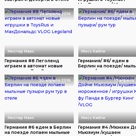
покупаем с...
МакДональдс/ VL...
24 апреля 2016
21 апреля 
Мистер Макс
Мисс Кейти
Германия #8 Леголенд
Германия/ #6/ едем в
играем в автомат новые
Берлин на поезде/ мыл
игрушки в ToysRu...
пузыри/ рум т...
20 апреля 2016
17 апреля 
Мистер Макс
Мисс Кейти
Германия #6 едем в Берлин
Германия #4 /Мюнхен Д
на поезде лопаем мыльные
Мьюзиум /кушаем