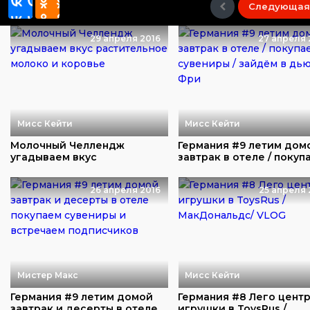
Следующая
29 апреля 2016
27 апреля 
Мисс Кейти
Мисс Кейти
Молочный Челлендж
Германия #9 летим домо
угадываем вкус
завтрак в отеле / покуп
растительное молоко и
сувенир...
коров...
26 апреля 2016
25 апреля 
Мистер Макс
Мисс Кейти
Германия #9 летим домой
Германия #8 Лего центр
завтрак и десерты в отеле
игрушки в ToysRus /