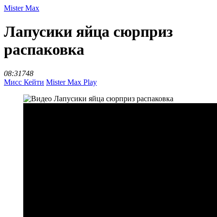
Mister Max
Лапусики яйца сюрприз
распаковка
08:31
748
Мисс Кейти
Mister Max Play