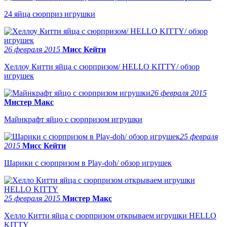
24 яйца сюрприз игрушки
26 февраля 2015
Мисс Кейти
Хеллоу Китти яйца с сюрпризом/ HELLO KITTY/ обзор
игрушек
26 февраля 2015
Мистер Макс
Майнкрафт яйцо с сюрпризом игрушки
25 февраля
2015
Мисс Кейти
Шарики с сюрпризом в Play-doh/ обзор игрушек
25 февраля 2015
Мистер Макс
Хелло Китти яйца с сюрпризом открываем игрушки HELLO
KITTY