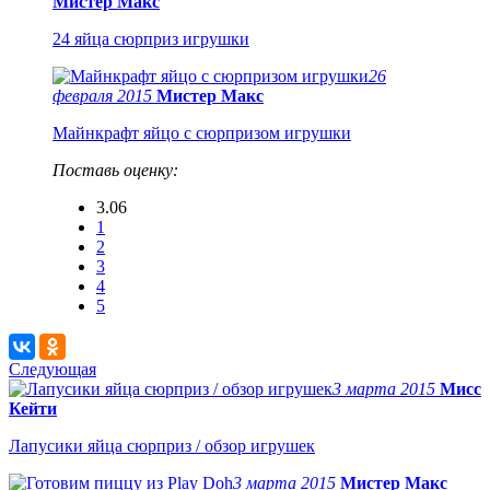
Мистер Макс
24 яйца сюрприз игрушки
26
февраля 2015
Мистер Макс
Майнкрафт яйцо с сюрпризом игрушки
Поставь оценку:
3.06
1
2
3
4
5
Следующая
3 марта 2015
Мисс
Кейти
Лапусики яйца сюрприз / обзор игрушек
3 марта 2015
Мистер Макс