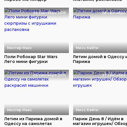
распаковка игрушек
игрушки
29 сентября 2015
28 сентября 
Мистер Макс
Мисс Кейти
Поли Робокар Star Wars
Летим домой в Одессу 
Лего мини фигурки
Парижа
сюрпризы с игрушкам...
28 сентября 2015
27 сентября 
Мистер Макс
Мисс Кейти
Летим из Парижа домой в
Париж День 8 / Идём в
Одессу на самолетах
магазин игрушек/ Обзо