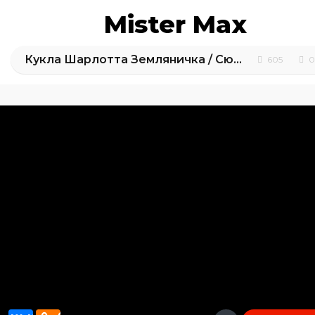
Mister Max
Кукла Шарлотта Земляничка / Сюрпризы / Обзор игрушек
605
0