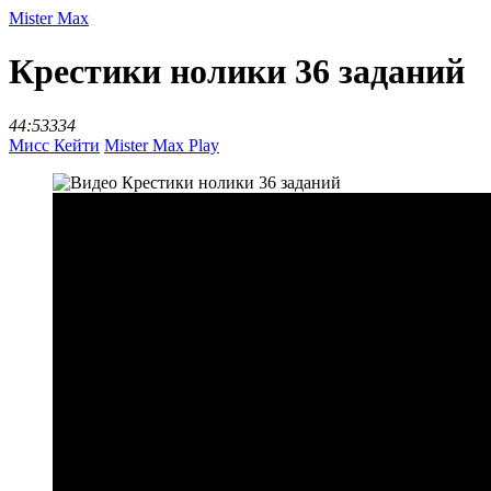
Mister Max
Крестики нолики 36 заданий
44:53
334
Мисс Кейти
Mister Max Play