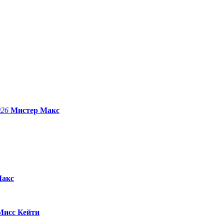
026
Мистер Макс
Макс
Мисс Кейти