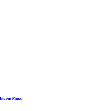
и
истер Макс